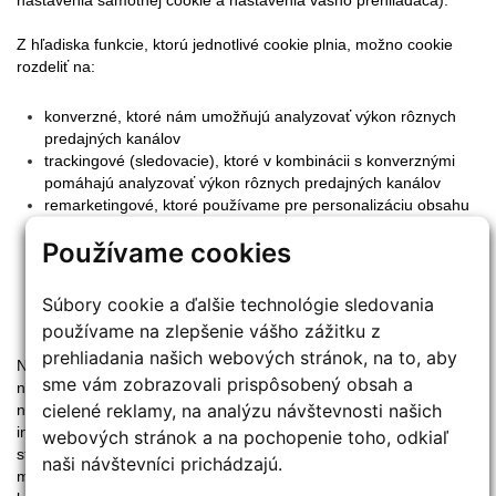
nastavenia samotnej cookie a nastavenia vášho prehliadača).
Z hľadiska funkcie, ktorú jednotlivé cookie plnia, možno cookie
rozdeliť na:
konverzné, ktoré nám umožňujú analyzovať výkon rôznych
predajných kanálov
trackingové (sledovacie), ktoré v kombinácii s konverznými
pomáhajú analyzovať výkon rôznych predajných kanálov
remarketingové, ktoré používame pre personalizáciu obsahu
reklám a ich správnemu zacieleniu
Používame cookies
analytické, ktoré nám pomáhajú zvýšiť užívateľské pohodlie
nášho webu tým, že pochopíme, ako ho používatelia
používajú
Súbory cookie a ďalšie technológie sledovania
esenciálne, ktoré sú dôležité pre základnú funkčnosť webu
používame na zlepšenie vášho zážitku z
prehliadania našich webových stránok, na to, aby
Niektoré súbory cookie môžu zbierať informácie, ktoré sú
sme vám zobrazovali prispôsobený obsah a
následne využité tretími stranami a ktoré napr. priamo podporujú
cielené reklamy, na analýzu návštevnosti našich
naše reklamné aktivity (tzv. "Cookie tretej strany"). Napríklad
informácie o produktoch nakupovaných návštevníkov na našich
webových stránok a na pochopenie toho, odkiaľ
stránkach môžu byť zobrazené reklamnou agentúrou, aby sme
naši návštevníci prichádzajú.
mohli lepšie prispôsobiť zobrazenie internetových reklamných