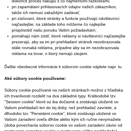
dokončiť proces nákupu s čo najmenšími ťažkosťami;
pri zapamätaní prihlasovacích údajov našich zákazníkov,
takže ich nemusí zakaždým zadávať;
pri zisťovaní, ktoré stránky a funkcie používajú návštevníci
najčastejšie; na základe toho môžeme čo najlepšie
prispôsobiť našu ponuku Vašim požiadavkám;
pomáhajú nám zistiť, ktoré reklamy si návštevníci najčastejšie
prezerajú, aby sa im pri prehliadaní stránok nezobrazovala
stále rovnaká reklama, prípadne aby sa im nezobrazovala
reklama na tovar, o ktorý nemajú záujem.
Ďalšie všeobecné informácie k súborom cookie nájdete napr.
tu
Aké súbory cookie používame:
Súbory cookie používané na našich stránkach možno z hľadiska
ich trvanlivosti rozdeliť na dva základné typy. Krátkodobé tzv.
"Session cookie" ktoré sú iba dočasné a zostávajú uložené vo
Vašom prehliadači len do tej doby, než prehliadač zavriete, a
dlhodobo tzv. "Persistent cookie", ktoré zostávajú uložené vo
Vašom zariadení oveľa dlhšie alebo kým ich ručne nevymažete
(doba ponechania súborov cookie vo vašom zariadení závisí od