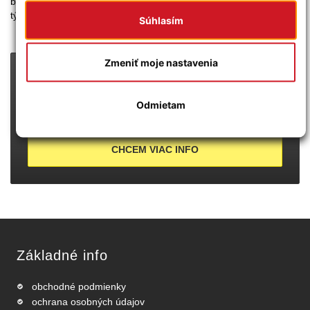
bannerov na Vami zobrazovaných webových stránkach. Podľa
týchto údajov Vás však nemožno identifikovať.
Súhlasím
Zmeniť moje nastavenia
PRIPRAVUJEME
CENOVÉ BOMBY :-)
Odmietam
POZOR:
táto ponuka platí len pre vybraných zákazníkov!
CHCEM VIAC INFO
Základné info
obchodné podmienky
ochrana osobných údajov