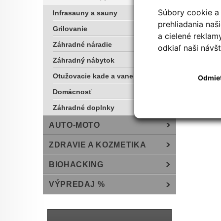
Súbory cookie a 
Infrasauny a sauny
prehliadania na
Grilovanie
a cielené reklam
Záhradné náradie
odkiaľ naši návšt
Záhradný nábytok
Otužovacie kade a vane
Odmie
Domácnosť
Záhradné doplnky
AUTO-MOTO
ZDRAVIE A KOZMETIKA
BIOHACKING
VÝPREDAJ %