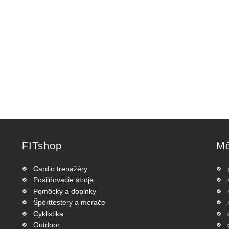
FITshop
Mô
Cardio trenažéry
Posilňovacie stroje
Pomôcky a doplnky
Športtestery a merače
Cyklistika
Outdoor