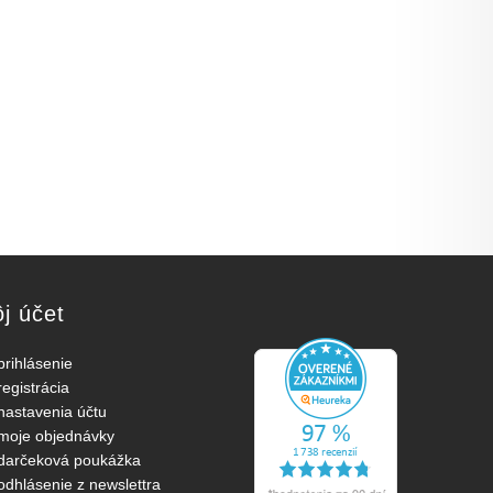
j účet
prihlásenie
registrácia
nastavenia účtu
moje objednávky
darčeková poukážka
odhlásenie z newslettra