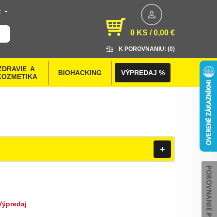
R
0 KS / 0,00 €
K POROVNANIU: (
0
)
ZDRAVIE  A 
BIOHACKING
VÝPREDAJ %
KOZMETIKA
+
Výpredaj