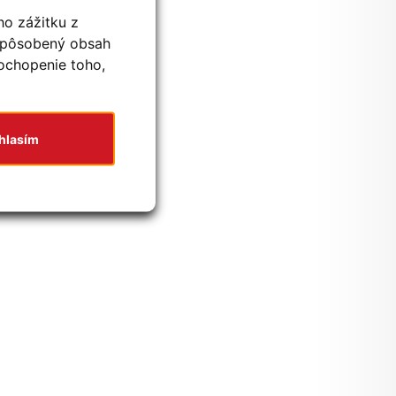
ho zážitku z
ispôsobený obsah
pochopenie toho,
hlasím