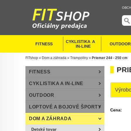
OBCH
CYKLISTIKA  A   
FITNESS
OUTDOOR
  IN-LINE
FITshop
»
Dom a záhrada
»
Trampolíny
»
Priemer 244 - 250 cm
PRI
FITNESS
CYKLISTIKA A IN-LINE
Výrob
OUTDOOR
LOPTOVÉ A BOJOVÉ ŠPORTY
Cena:
DOM A ZÁHRADA
Detský tovar