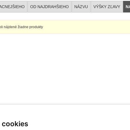
ACNEJŠIEHO
OD NAJDRAHŠIEHO
NÁZVU
VÝŠKY ZĽAVY
N
li nájdené žiadne produkty
 cookies