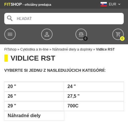
FIT
SHOP
EUR
- oficiálny predajca
0
0
FITshop
»
Cyklistika a In-line
»
Náhradné diely a doplnky
»
Vidlice RST
VIDLICE RST
VYBERTE SI JEDNU Z NASLEDUJÚCICH KATEGÓRIÍ:
20 "
24 "
26 "
27,5 "
29 "
700C
Náhradné diely