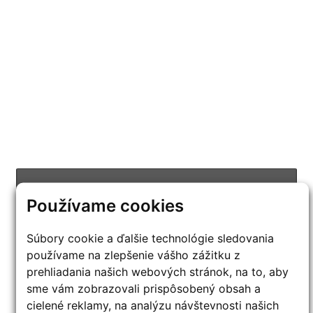
PRIPRAVUJEME
Používame cookies
CENOVÉ BOMBY :-)
POZOR:
táto ponuka platí len pre vybraných zákazníkov!
Súbory cookie a ďalšie technológie sledovania
používame na zlepšenie vášho zážitku z
CHCEM VIAC INFO
prehliadania našich webových stránok, na to, aby
sme vám zobrazovali prispôsobený obsah a
cielené reklamy, na analýzu návštevnosti našich