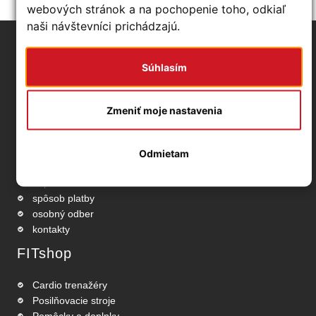
webových stránok a na pochopenie toho, odkiaľ
naši návštevníci prichádzajú.
Základné info
Súhlasím
obchodné podmienky
ochrana osobných údajov
Zmeniť moje nastavenia
odstúpenie od zmluvy
používanie cookies
nastavenia Cookies
Odmietam
reklamačný protokol
doprava
spôsob platby
osobný odber
kontakty
FITshop
Cardio trenažéry
Posilňovacie stroje