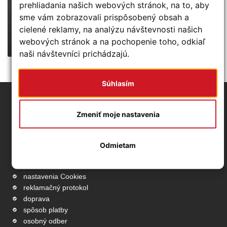
prehliadania našich webových stránok, na to, aby
POZOR:
táto ponuka platí len pre vybraných zákazníkov!
sme vám zobrazovali prispôsobený obsah a
cielené reklamy, na analýzu návštevnosti našich
CHCEM VIAC INFO
webových stránok a na pochopenie toho, odkiaľ
naši návštevníci prichádzajú.
Súhlasím
Základné info
Zmeniť moje nastavenia
obchodné podmienky
ochrana osobných údajov
Odmietam
odstúpenie od zmluvy
používanie cookies
nastavenia Cookies
reklamačný protokol
doprava
spôsob platby
osobný odber