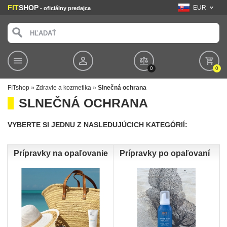
FIT
SHOP
EUR
- oficiálny predajca
0
0
FITshop
»
Zdravie a kozmetika
»
Slnečná ochrana
SLNEČNÁ OCHRANA
VYBERTE SI JEDNU Z NASLEDUJÚCICH KATEGÓRIÍ:
Prípravky na opaľovanie
Prípravky po opaľovaní