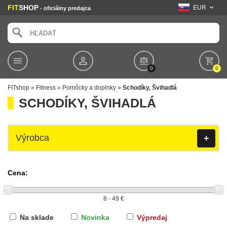
FIT
SHOP
EUR
- oficiálny predajca
0
0
FITshop
»
Fitness
»
Pomôcky a doplnky
»
Schodíky, Švihadlá
SCHODÍKY, ŠVIHADLÁ
Výrobca
+
Cena:
Na sklade
Novinka
Výpredaj