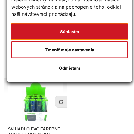
webových stránok a na pochopenie toho, odkiaľ
naši návštevníci prichádzajú.
ŠVIHADLO
TUNTURI ALU
NÁHRADNÉ
BLOKY
RUKOVÄŤ
TUNTURI PRE AEROBIC
Súhlasím
STEP
20,00 €
22,20 €
Zmeniť moje nastavenia
KÚPIŤ
KÚPIŤ
Odmietam
Na sklade (dodanie 1 - 5 dní)
Na sklade (dodanie 1 - 5 dní)
ŠVIHADLO
PVC FAREBNÉ