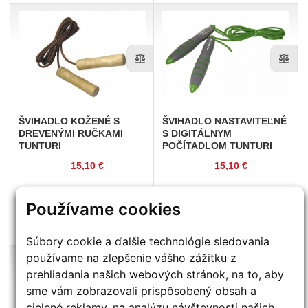
ŠVIHADLO
KOŽENÉ S
ŠVIHADLO
NASTAVITEĽNÉ
DREVENÝMI RUČKAMI
S DIGITÁLNYM
TUNTURI
POČÍTADLOM TUNTURI
15,10 €
15,10 €
Používame cookies
KÚPIŤ
KÚPIŤ
Na sklade (dodanie 1 - 5 dní)
Na sklade (dodanie 1 - 5 dní)
Súbory cookie a ďalšie technológie sledovania
používame na zlepšenie vášho zážitku z
prehliadania našich webových stránok, na to, aby
sme vám zobrazovali prispôsobený obsah a
cielené reklamy, na analýzu návštevnosti našich