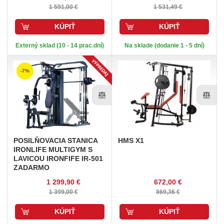
1 591,00 €
1 531,49 €
KÚPIŤ
KÚPIŤ
Externý sklad (10 - 14 prac.dní)
Na sklade (dodanie 1 - 5 dní)
-7%
POSILŇOVACIA
STANICA
HMS
X1
IRONLIFE MULTIGYM S
LAVICOU IRONFIFE IR-501
ZADARMO
1 299,90 €
672,00 €
1 399,00 €
869,36 €
KÚPIŤ
KÚPIŤ