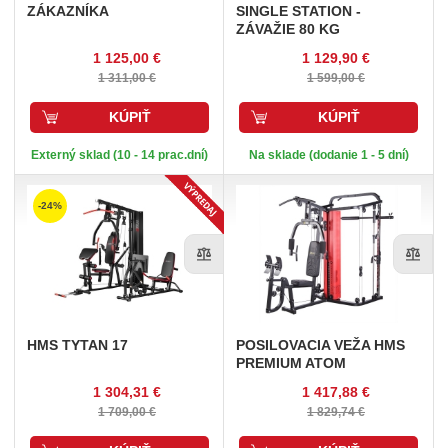
ZÁKAZNÍKA
SINGLE STATION -
ZÁVAŽIE 80 KG
1 125,00 €
1 129,90 €
1 311,00 €
1 599,00 €
KÚPIŤ
KÚPIŤ
Externý sklad (10 - 14 prac.dní)
Na sklade (dodanie 1 - 5 dní)
-24%
HMS
TYTAN 17
POSILOVACIA
VEŽA HMS
PREMIUM ATOM
1 304,31 €
1 417,88 €
1 709,00 €
1 829,74 €