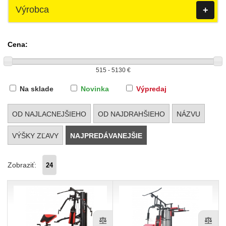
Výrobca
+
Cena:
Na sklade
Novinka
Výpredaj
OD NAJLACNEJŠIEHO
OD NAJDRAHŠIEHO
NÁZVU
VÝŠKY ZĽAVY
NAJPREDÁVANEJŠIE
Zobraziť: