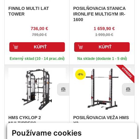
FINNLO
MULTI LAT
POSILŇOVACIA
STANICA
TOWER
IRONLIFE MULTIGYM IR-
1600
736,00 €
1 659,90 €
799,00 €
1 999,00 €
KÚPIŤ
KÚPIŤ
Externý sklad (10 - 14 prac.dní)
Na sklade (dodanie 1 - 5 dní)
-8%
HMS
CYKLOP 2
POSILŇOVACIA
VEŽA HMS
MULTIPRESS
X3
Používame cookies
3 167,66 €
515,63 €
3 331,91 €
559,36 €