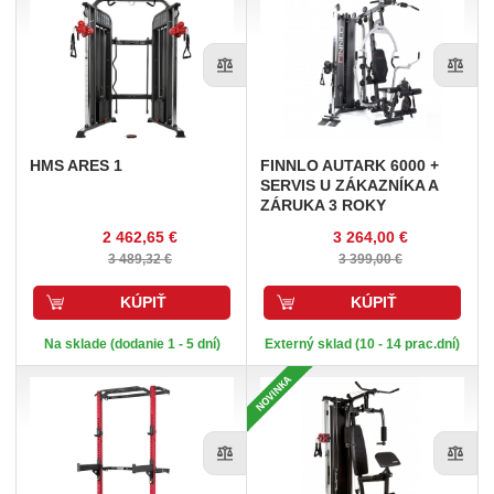
HMS
ARES 1
FINNLO
AUTARK 6000 +
SERVIS U ZÁKAZNÍKA A
ZÁRUKA 3 ROKY
2 462,65 €
3 264,00 €
3 489,32 €
3 399,00 €
KÚPIŤ
KÚPIŤ
Na sklade (dodanie 1 - 5 dní)
Externý sklad (10 - 14 prac.dní)