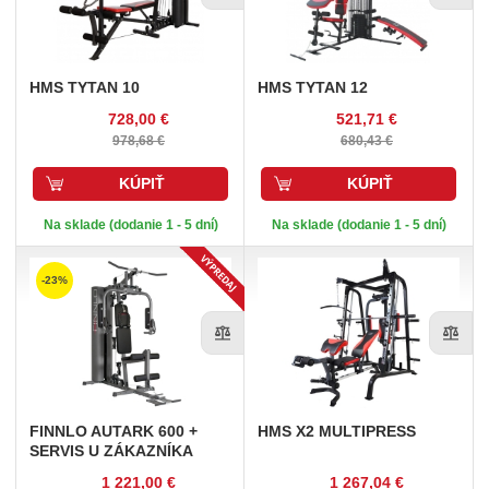
HMS
TYTAN 10
HMS
TYTAN 12
728,00 €
521,71 €
978,68 €
680,43 €
KÚPIŤ
KÚPIŤ
Na sklade (dodanie 1 - 5 dní)
Na sklade (dodanie 1 - 5 dní)
-23%
FINNLO
AUTARK 600 +
HMS
X2 MULTIPRESS
SERVIS U ZÁKAZNÍKA
1 221,00 €
1 267,04 €