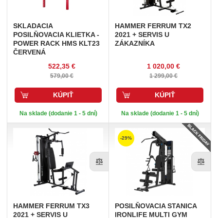
SKLADACIA
HAMMER
FERRUM TX2
POSILŇOVACIA KLIETKA -
2021 + SERVIS U
POWER RACK HMS KLT23
ZÁKAZNÍKA
ČERVENÁ
522,35 €
1 020,00 €
579,00 €
1 299,00 €
KÚPIŤ
KÚPIŤ
Na sklade (dodanie 1 - 5 dní)
Na sklade (dodanie 1 - 5 dní)
-29%
HAMMER
FERRUM TX3
POSILŇOVACIA
STANICA
2021 + SERVIS U
IRONLIFE MULTI GYM