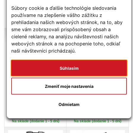
Súbory cookie a ďalšie technológie sledovania
KÚPIŤ
KÚPIŤ
používame na zlepšenie vášho zážitku z
prehliadania našich webových stránok, na to, aby
Na sklade (dodanie 1 - 5 dní)
Na sklade (dodanie 1 - 5 dní)
sme vám zobrazovali prispôsobený obsah a
cielené reklamy, na analýzu návštevnosti našich
-24%
webových stránok a na pochopenie toho, odkiaľ
naši návštevníci prichádzajú.
Súhlasím
HMS
PREMIUM TYTAN 7
HMS
CYKLOP 1
MULTIPRESS
Zmeniť moje nastavenia
558,97 €
1 863,31 €
738,00 €
1 981,91 €
Odmietam
KÚPIŤ
KÚPIŤ
Na sklade (dodanie 1 - 5 dní)
Na sklade (dodanie 1 - 5 dní)