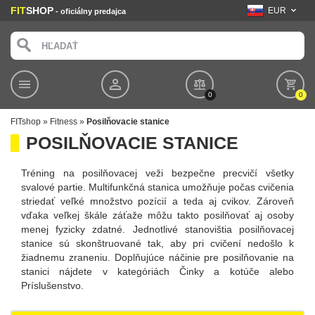
FIT
SHOP
EUR
- oficiálny predajca
0
0
FITshop
»
Fitness
»
Posilňovacie stanice
POSILŇOVACIE STANICE
Tréning na posilňovacej veži bezpečne precvičí všetky
svalové partie. Multifunkčná stanica umožňuje počas cvičenia
striedať veľké množstvo pozícií a teda aj cvikov. Zároveň
vďaka veľkej škále záťaže môžu takto posilňovať aj osoby
menej fyzicky zdatné. Jednotlivé stanovištia posilňovacej
stanice sú skonštruované tak, aby pri cvičení nedošlo k
žiadnemu zraneniu. Doplňujúce náčinie pre posilňovanie na
stanici nájdete v kategóriách Činky a kotúče alebo
Príslušenstvo.