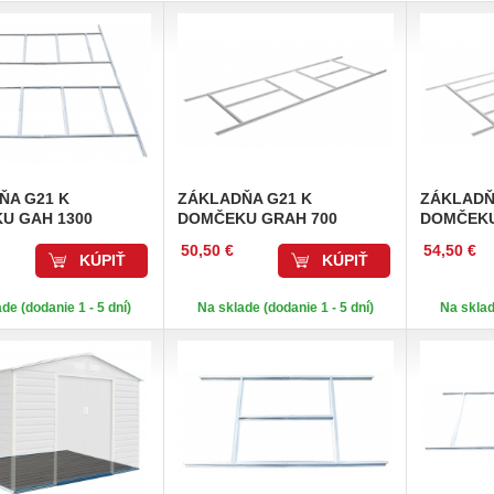
ŇA
G21 K
ZÁKLADŇA
G21 K
ZÁKLAD
U GAH 1300
DOMČEKU GRAH 700
DOMČEKU
50,50 €
54,50 €
KÚPIŤ
KÚPIŤ
de (dodanie 1 - 5 dní)
Na sklade (dodanie 1 - 5 dní)
Na sklad