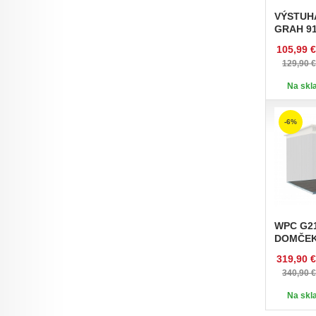
VÝSTUH
GRAH 9
105,99 €
129,90 €
Na skla
-6%
WPC
G21
DOMČEK
319,90 €
340,90 €
Na skla