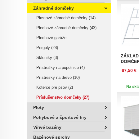
Záhradné domčeky
Plastové záhradné domčeky (14)
Plechové záhradné domčeky (43)
Plechové garáže
Pergoly (28)
ZÁKLAD
Skleníky (3)
DOMČEK
Prístrešky na popolnice (4)
67,50 €
Prístrešky na drevo (10)
Na skla
Koterce pre psov (2)
Príslušenstvo domčeky (27)
Ploty
Pohybové a športové hry
Vírivé bazény
Bazénové sprchy