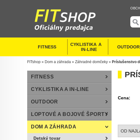
OBCH
CYKLISTIKA  A   
FITNESS
OUTDOOR
  IN-LINE
FITshop
»
Dom a záhrada
»
Záhradné domčeky
»
Príslušenstvo 
PR
FITNESS
CYKLISTIKA A IN-LINE
Cena:
OUTDOOR
LOPTOVÉ A BOJOVÉ ŠPORTY
DOM A ZÁHRADA
OD NAJL
Detský tovar