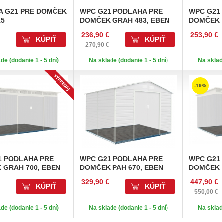
A
G21 PRE DOMČEK
WPC
G21 PODLAHA PRE
WPC
G21
15
DOMČEK GRAH 483, EBEN
DOMČEK 
236,90 €
253,90 €
KÚPIŤ
KÚPIŤ
270,90 €
de (dodanie 1 - 5 dní)
Na sklade (dodanie 1 - 5 dní)
Na sklad
-19%
 PODLAHA PRE
WPC
G21 PODLAHA PRE
WPC
G21
 GRAH 700, EBEN
DOMČEK PAH 670, EBEN
DOMČEK 
329,90 €
447,90 €
KÚPIŤ
KÚPIŤ
550,00 €
de (dodanie 1 - 5 dní)
Na sklade (dodanie 1 - 5 dní)
Na sklad