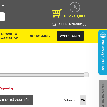
R
0 KS / 0,00 €
K POROVNANIU: (
0
)
ZDRAVIE  A 
BIOHACKING
VÝPREDAJ %
KOZMETIKA
Výpredaj
Zobraziť:
AJPREDÁVANEJŠIE