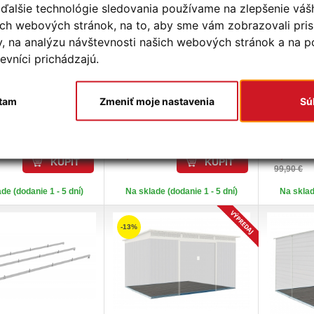
ďalšie technológie sledovania používame na zlepšenie váš
šich webových stránok, na to, aby sme vám zobrazovali pr
y, na analýzu návštevnosti našich webových stránok a na 
evníci prichádzajú.
tam
Zmeniť moje nastavenia
Sú
A
G21 PRE DOMČEK
ZÁKLADŇA
G21 K
VÝSTUHA
83
DOMČEKU GAH 1085
GRAH 70
63,90 €
82,90 €
KÚPIŤ
KÚPIŤ
99,90 €
de (dodanie 1 - 5 dní)
Na sklade (dodanie 1 - 5 dní)
Na sklad
-13%