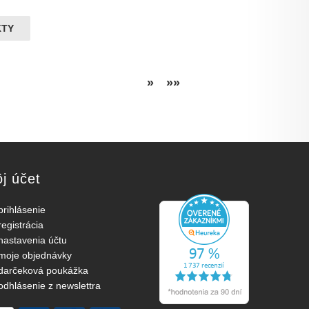
KTY
»
»»
j účet
prihlásenie
registrácia
nastavenia účtu
moje objednávky
darčeková poukážka
odhlásenie z newslettra