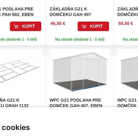
 PODLAHA PRE
ZÁKLADŇA
G21 K
ZÁKLAD
PAH 882, EBEN
DOMČEKU GAH 407
DOMČEKU
46,50 €
50,50 €
KÚPIŤ
KÚPIŤ
de (dodanie 1 - 5 dní)
Na sklade (dodanie 1 - 5 dní)
Na sklad
ŇA
G21 K
WPC
G21 PODLAHA PRE
WPC
G21
U GRAH 1132
DOMČEK GAH 407, EBEN
DOMČEK 
194,90 €
350,90 €
KÚPIŤ
KÚPIŤ
 cookies
de (dodanie 1 - 5 dní)
Na sklade (dodanie 1 - 5 dní)
Na sklad