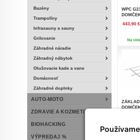
Bazény
WPC
G21
DOMČEK 
Trampolíny
443,90 €
Infrasauny a sauny
Grilovanie
Na skla
Záhradné náradie
Záhradný nábytok
Otužovacie kade a vane
Domácnosť
Záhradné doplnky
AUTO-MOTO
ZÁKLAD
DOMČEK
ZDRAVIE A KOZMETIKA
59,90 €
BIOHACKING
Používame
Na skla
VÝPREDAJ %