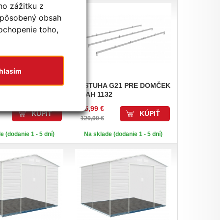
ho zážitku z
ispôsobený obsah
pochopenie toho,
hlasím
G21 PRE DOMČEK
VÝSTUHA
G21 PRE DOMČEK
0
GRAH 1132
105,99 €
KÚPIŤ
KÚPIŤ
129,90 €
e (dodanie 1 - 5 dní)
Na sklade (dodanie 1 - 5 dní)