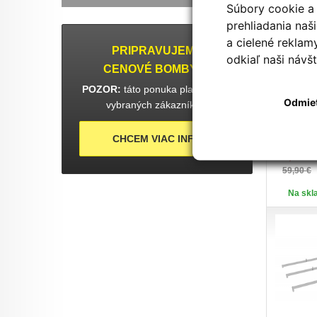
Súbory cookie a 
prehliadania na
a cielené reklam
PRIPRAVUJEME
odkiaľ naši návšt
CENOVÉ BOMBY :-)
POZOR:
táto ponuka platí len pre
Odmie
vybraných zákazníkov!
VÝSTUH
GRAH 4
CHCEM VIAC INFO
49,90 €
59,90 €
Na skla