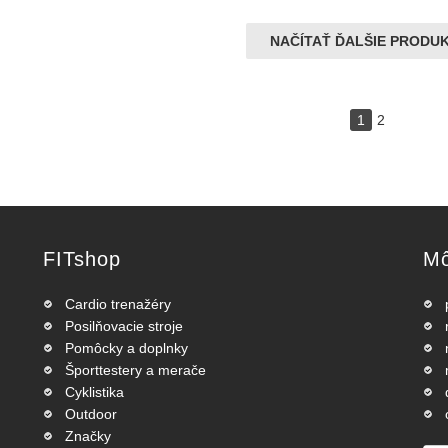
NAČÍTAŤ ĎALŠIE PRODU
1
2
FITshop
Mô
Cardio trenažéry
Posilňovacie stroje
Pomôcky a doplnky
Športtestery a merače
Cyklistika
Outdoor
Značky