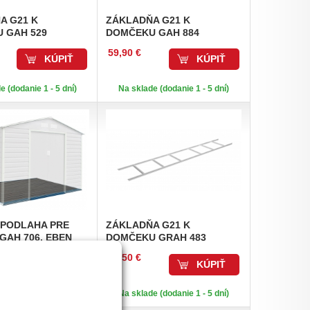
ŇA
G21 K
ZÁKLADŇA
G21 K
 GAH 529
DOMČEKU GAH 884
59,90 €
KÚPIŤ
KÚPIŤ
e (dodanie 1 - 5 dní)
Na sklade (dodanie 1 - 5 dní)
 PODLAHA PRE
ZÁKLADŇA
G21 K
GAH 706, EBEN
DOMČEKU GRAH 483
46,50 €
KÚPIŤ
KÚPIŤ
e (dodanie 1 - 5 dní)
Na sklade (dodanie 1 - 5 dní)