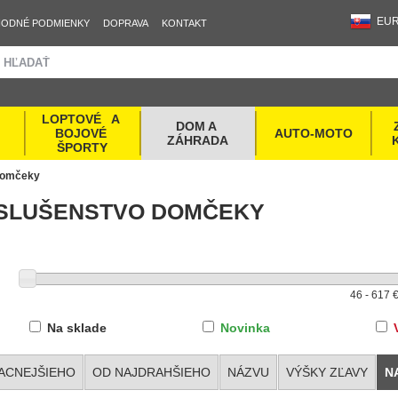
EU
ODNÉ PODMIENKY
DOPRAVA
KONTAKT
LOPTOVÉ   A 
DOM A 
BOJOVÉ 
AUTO-MOTO
ZÁHRADA
ŠPORTY
domčeky
ÍSLUŠENSTVO DOMČEKY
Na sklade
Novinka
ACNEJŠIEHO
OD NAJDRAHŠIEHO
NÁZVU
VÝŠKY ZĽAVY
N