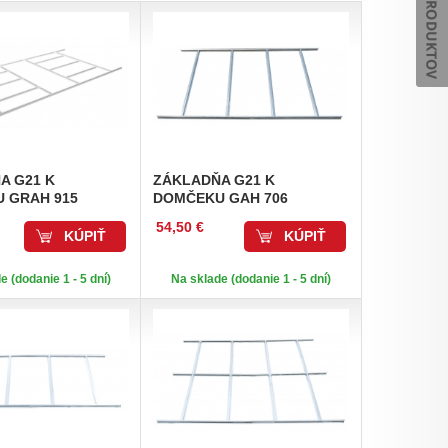
ŇA
G21 K
ZÁKLADŇA
G21 K
 GRAH 915
DOMČEKU GAH 706
54,50 €
KÚPIŤ
KÚPIŤ
e (dodanie 1 - 5 dní)
Na sklade (dodanie 1 - 5 dní)