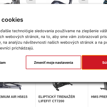
 cookies
TRACK
C5.5
HOUSEFIT
MOTIO 80I TRAIN
HMS
PREM
+ SERVIS U ZÁKAZNÍKA A
ZÁRUKA 5 ROKOV NA RÁM
ďalšie technológie sledovania používame na zlepšenie váš
šich webových stránok, na to, aby sme vám zobrazovali pr
€
569,00 €
766,00 €
KÚPIŤ
KÚPIŤ
y, na analýzu návštevnosti našich webových stránok a na 
€
769,00 €
1 202,38 €
evníci prichádzajú.
de (dodanie 1 - 5 dní)
Na sklade (dodanie 1 - 5 dní)
Na sklad
tam
Zmeniť moje nastavenia
Sú
MIUM AIR H5815
ELIPTICKÝ
TRENAŽÉR
HMS
PREM
LIFEFIT CT7200