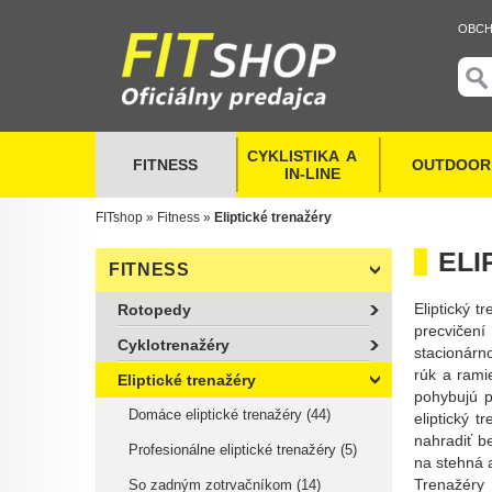
OBCH
CYKLISTIKA  A   
FITNESS
OUTDOOR
  IN-LINE
FITshop
»
Fitness
»
Eliptické trenažéry
ELI
FITNESS
Eliptický 
Rotopedy
precvičení
Cyklotrenažéry
stacionárn
rúk a rami
Eliptické trenažéry
pohybujú p
Domáce eliptické trenažéry (44)
eliptický 
nahradiť b
Profesionálne eliptické trenažéry (5)
na stehná 
Trenažéry 
So zadným zotrvačníkom (14)