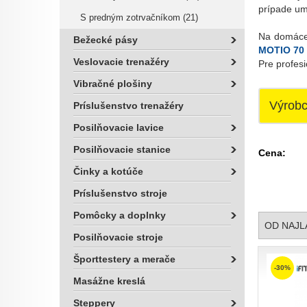
prípade umi
S predným zotrvačníkom (21)
Na domáce 
Bežecké pásy
MOTIO 70
Veslovacie trenažéry
Pre profesi
Vibračné plošiny
Výrob
Príslušenstvo trenažéry
Posilňovacie lavice
Posilňovacie stanice
Cena:
Činky a kotúče
Príslušenstvo stroje
Pomôcky a doplnky
OD NAJL
Posilňovacie stroje
Športtestery a merače
-30%
Masážne kreslá
Steppery