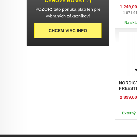
CENOVÉ BOMBY :-)
1 249,00
POZOR:
táto ponuka platí len pre
1 871,9
vybraných zákazníkov!
Na skla
CHCEM VIAC INFO
NORDIC
FREEST
2 899,00
Externý 