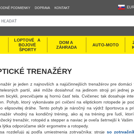
EU
ODNÉ PODMIENKY
DOPRAVA
KONTAKT
LOPTOVÉ   A 
DOM A 
BOJOVÉ 
AUTO-MOTO
ZÁHRADA
ŠPORTY
PTICKÉ TRENAŽÉRY
trenažér je jeden z najnovších a najúčinnejších trenažérov pre domáci
 telesných partií, aké môže dosiahnuť na jedinom stroji pri jednej 
om bicykli, precvičujete aj hornú časť tela. Cvičenec tak dosahuje int
en. Pohyb, ktorý vykonávate pri cvičení na eliptickom rotopede je 
o elipsovitej dráhe. Tento pohyb je náročný na výdrž športovca a pri
trenažér vhodný na kondičný tréning, ako aj na tréning pre ľudí, kto
ežecký trenažér, rotopéd a stepper a naviac je oveľa šetrnejší k Vaši
a lýtka odporúčame skôr ergometre a rotopedy.
sa rozdeľujú aj podľa umiestnenia zotrvačníka: stroje
so zotrvačn