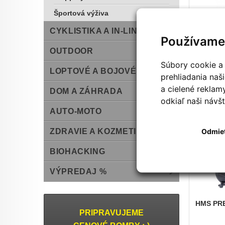
Športová výživa
CYKLISTIKA A IN-LINE
Používame
NORDIC
OUTDOOR
Súbory cookie a 
LOPTOVÉ A BOJOVÉ ŠPORTY
prehliadania na
999,00 
a cielené reklam
1 435,00 
DOM A ZÁHRADA
odkiaľ naši návšt
Na skla
AUTO-MOTO
Odmie
ZDRAVIE A KOZMETIKA
BIOHACKING
VÝPREDAJ %
HMS
PRE
PRIPRAVUJEME