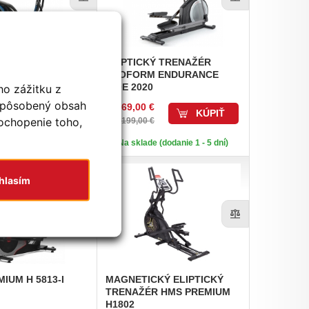
IUM H1833-I
ELIPTICKÝ
TRENAŽÉR
PROFORM ENDURANCE
420E 2020
ho zážitku z
ispôsobený obsah
1 169,00 €
KÚPIŤ
KÚPIŤ
pochopenie toho,
1 199,00 €
e (dodanie 1 - 5 dní)
Na sklade (dodanie 1 - 5 dní)
hlasím
IUM H 5813-I
MAGNETICKÝ
ELIPTICKÝ
TRENAŽÉR HMS PREMIUM
H1802