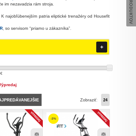
že im nezavadzia rám stroja.
. K najobľúbenejším patria eliptické trenažéry od Housefit
 R
, so servisom “priamo u zákazníka”.
+
Výpredaj
Zobraziť:
AJPREDÁVANEJŠIE
-3%