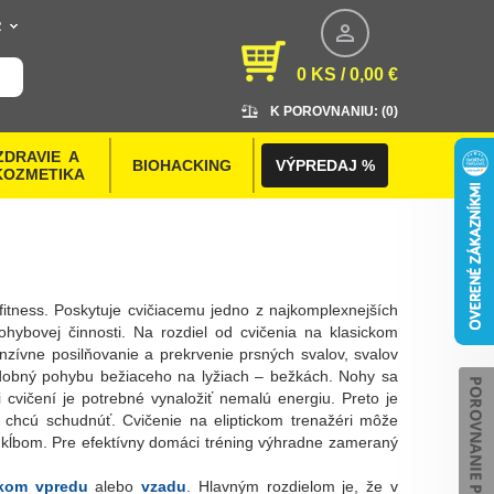
R
0 KS / 0,00 €
K POROVNANIU: (
0
)
ZDRAVIE  A 
BIOHACKING
VÝPREDAJ %
KOZMETIKA
 fitness. Poskytuje cvičiacemu jedno z najkomplexnejších
pohybovej činnosti. Na rozdiel od cvičenia na klasickom
enzívne posilňovanie a prekrvenie prsných svalov, svalov
podobný pohybu bežiaceho na lyžiach – bežkách. Nohy sa
 cvičení je potrebné vynaložiť nemalú energiu. Preto je
rí chcú schudnúť. Cvičenie na eliptickom trenažéri môže
m kĺbom. Pre efektívny domáci tréning výhradne zameraný
íkom vpredu
alebo
vzadu
. Hlavným rozdielom je, že v