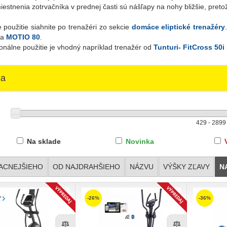
estnenia zotrvačníka v prednej časti sú nášľapy na nohy bližšie, preto
použitie siahnite po trenažéri zo sekcie
domáce eliptické trenažéry
a
MOTIO 80
.
onálne použitie je vhodný napríklad trenažér od
Tunturi- FitCross 50i
ca
Na sklade
Novinka
ACNEJŠIEHO
OD NAJDRAHŠIEHO
NÁZVU
VÝŠKY ZĽAVY
N
-26%
-36%