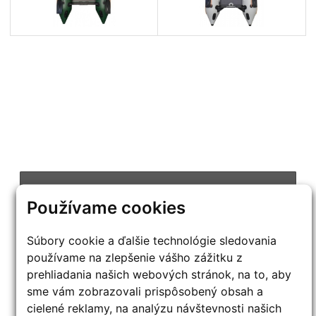
PRIPRAVUJEME
Používame cookies
CENOVÉ BOMBY :-)
POZOR:
táto ponuka platí len pre vybraných zákazníkov!
Súbory cookie a ďalšie technológie sledovania
používame na zlepšenie vášho zážitku z
CHCEM VIAC INFO
prehliadania našich webových stránok, na to, aby
sme vám zobrazovali prispôsobený obsah a
cielené reklamy, na analýzu návštevnosti našich