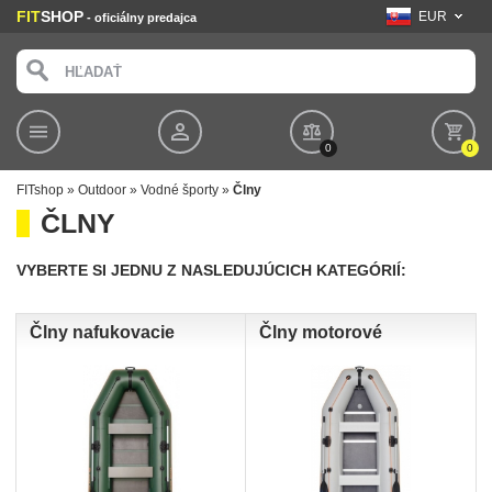
FIT
SHOP
EUR
- oficiálny predajca
0
0
FITshop
»
Outdoor
»
Vodné športy
»
Člny
ČLNY
VYBERTE SI JEDNU Z NASLEDUJÚCICH KATEGÓRIÍ:
Člny nafukovacie
Člny motorové