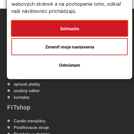
webových stránok a na pochopenie toho, odkiaľ
naši návštevníci prichádzajú.
Základné info
Súhlasím
obchodné podmienky
ochrana osobných údajov
Zmeniť moje nastavenia
odstúpenie od zmluvy
používanie cookies
nastavenia Cookies
Odmietam
reklamačný protokol
doprava
spôsob platby
osobný odber
kontakty
FITshop
Cardio trenažéry
Posilňovacie stroje