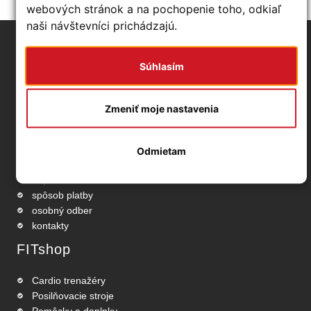
webových stránok a na pochopenie toho, odkiaľ
naši návštevníci prichádzajú.
Základné info
Súhlasím
obchodné podmienky
ochrana osobných údajov
Zmeniť moje nastavenia
odstúpenie od zmluvy
používanie cookies
nastavenia Cookies
Odmietam
reklamačný protokol
doprava
spôsob platby
osobný odber
kontakty
FITshop
Cardio trenažéry
Posilňovacie stroje