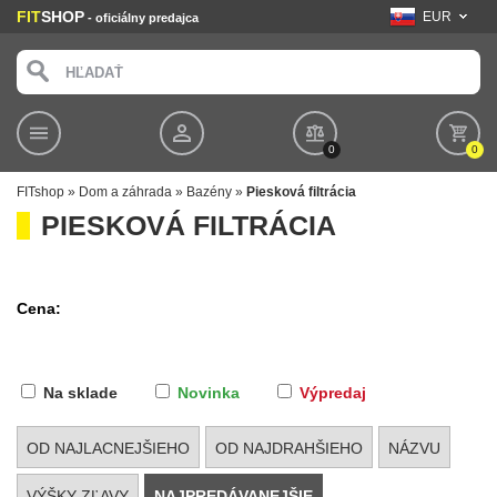
FIT
SHOP
EUR
- oficiálny predajca
0
0
FITshop
»
Dom a záhrada
»
Bazény
»
Piesková filtrácia
PIESKOVÁ FILTRÁCIA
Cena:
Na sklade
Novinka
Výpredaj
OD NAJLACNEJŠIEHO
OD NAJDRAHŠIEHO
NÁZVU
VÝŠKY ZĽAVY
NAJPREDÁVANEJŠIE