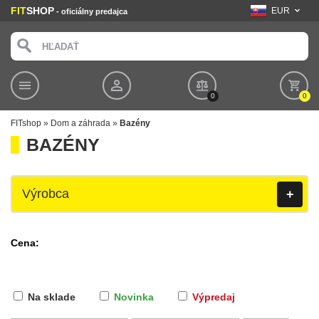
FIT
SHOP
EUR
- oficiálny predajca
0
0
FITshop
»
Dom a záhrada
»
Bazény
BAZÉNY
Výrobca
+
Cena:
Na sklade
Novinka
Výpredaj