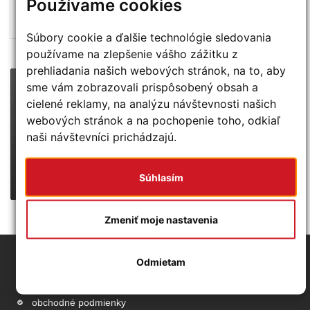
Používame cookies
Na sklade (dodanie 1 - 5 dní)
Súbory cookie a ďalšie technológie sledovania
používame na zlepšenie vášho zážitku z
prehliadania našich webových stránok, na to, aby
sme vám zobrazovali prispôsobený obsah a
PRIPRAVUJEME
cielené reklamy, na analýzu návštevnosti našich
CENOVÉ BOMBY :-)
webových stránok a na pochopenie toho, odkiaľ
POZOR:
táto ponuka platí len pre vybraných zákazníkov!
naši návštevníci prichádzajú.
CHCEM VIAC INFO
Súhlasím
Zmeniť moje nastavenia
Odmietam
Základné info
obchodné podmienky