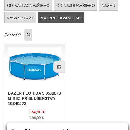
OD NAJLACNEJŠIEHO
OD NAJDRAHŠIEHO
NÁZVU
VÝŠKY ZĽAVY
NAJPREDÁVANEJŠIE
Zobraziť:
BAZÉN
FLORIDA 3,05X0,76
M BEZ PRÍSLUŠENSTVA
10340272
124,90 €
188,00 €
KÚPIŤ