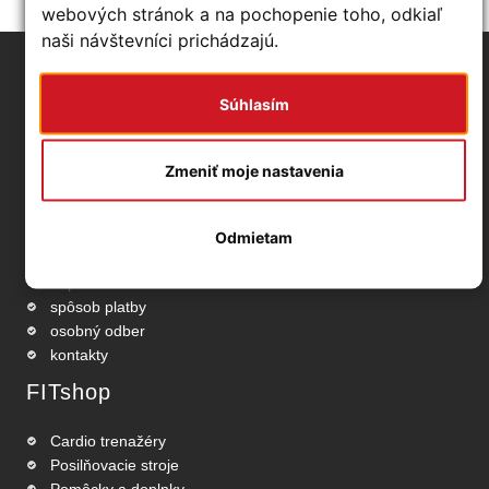
webových stránok a na pochopenie toho, odkiaľ
naši návštevníci prichádzajú.
Základné info
Súhlasím
obchodné podmienky
ochrana osobných údajov
Zmeniť moje nastavenia
odstúpenie od zmluvy
používanie cookies
nastavenia Cookies
Odmietam
reklamačný protokol
doprava
spôsob platby
osobný odber
kontakty
FITshop
Cardio trenažéry
Posilňovacie stroje