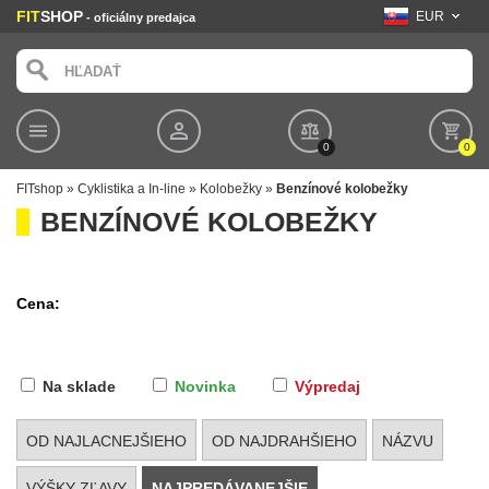
FIT
SHOP
EUR
- oficiálny predajca
0
0
FITshop
»
Cyklistika a In-line
»
Kolobežky
»
Benzínové kolobežky
BENZÍNOVÉ KOLOBEŽKY
Cena:
Na sklade
Novinka
Výpredaj
OD NAJLACNEJŠIEHO
OD NAJDRAHŠIEHO
NÁZVU
VÝŠKY ZĽAVY
NAJPREDÁVANEJŠIE