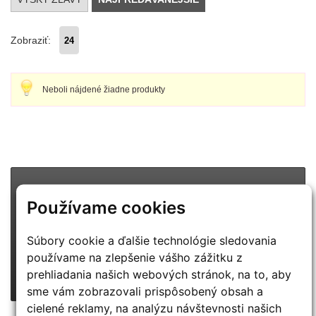
Zobraziť:
Neboli nájdené žiadne produkty
PRIPRAVUJEME
Používame cookies
CENOVÉ BOMBY :-)
POZOR:
táto ponuka platí len pre vybraných zákazníkov!
Súbory cookie a ďalšie technológie sledovania
používame na zlepšenie vášho zážitku z
CHCEM VIAC INFO
prehliadania našich webových stránok, na to, aby
sme vám zobrazovali prispôsobený obsah a
cielené reklamy, na analýzu návštevnosti našich