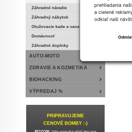
prehliadania na
Záhradné náradie
a cielené reklam
Záhradný nábytok
odkiaľ naši návšt
Otužovacie kade a vane
Domácnosť
Odmie
Záhradné doplnky
AUTO-MOTO
ZDRAVIE A KOZMETIKA
BIOHACKING
VÝPREDAJ %
PRIPRAVUJEME
CENOVÉ BOMBY :-)
POZOR:
táto ponuka platí len pre