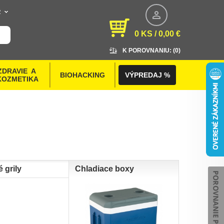
R
0 KS / 0,00 €
K POROVNANIU: (
0
)
ZDRAVIE  A 
BIOHACKING
VÝPREDAJ %
KOZMETIKA
é grily
Chladiace boxy