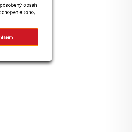
ispôsobený obsah
pochopenie toho,
hlasím