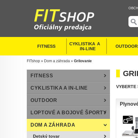
OBCH
CYKLISTIKA  A   
FITNESS
OUTDOOR
  IN-LINE
FITshop
»
Dom a záhrada
»
Grilovanie
GRI
FITNESS
VYBERTE 
CYKLISTIKA A IN-LINE
OUTDOOR
Plynové
LOPTOVÉ A BOJOVÉ ŠPORTY
DOM A ZÁHRADA
Detský tovar