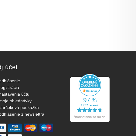
j účet
prihlásenie
registrácia
nastavenia účtu
moje objednávky
darčeková poukážka
odhlásenie z newslettra