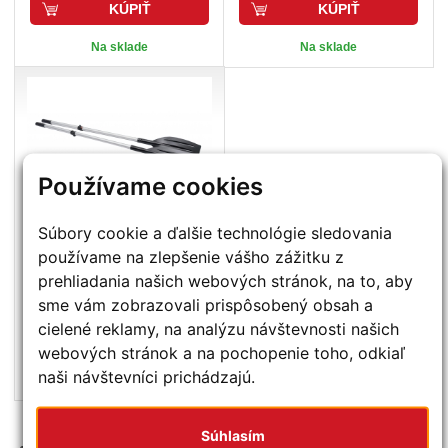
KÚPIŤ
KÚPIŤ
Na sklade
Na sklade
Používame cookies
Súbory cookie a ďalšie technológie sledovania
KOLIBRI
VESLO PEVNÉ
1,5M MODEL 2021
používame na zlepšenie vášho zážitku z
prehliadania našich webových stránok, na to, aby
26,90 €
sme vám zobrazovali prispôsobený obsah a
34,00 €
cielené reklamy, na analýzu návštevnosti našich
KÚPIŤ
webových stránok a na pochopenie toho, odkiaľ
naši návštevníci prichádzajú.
Na sklade
Súhlasím