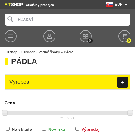
FIT
SHOP
EUR
- oficiálny predajca
0
0
FITshop
»
Outdoor
»
Vodné športy
»
Pádla
PÁDLA
Výrobca
+
Cena:
Na sklade
Novinka
Výpredaj