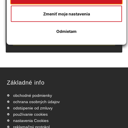
PRIPRAVUJEME
Zmeniť moje nastavenia
CENOVÉ BOMBY :-)
POZOR:
táto ponuka platí len pre vybraných zákazníkov!
Odmietam
CHCEM VIAC INFO
Základné info
obchodné podmienky
ochrana osobných údajov
odstúpenie od zmluvy
používanie cookies
nastavenia Cookies
reklamačný protokol