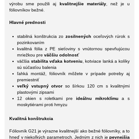
výrobu sme použili aj
kvalitnejšie materiály
, než je u
fóliovníkov bežné.
Hlavné prednosti
stabilná konštrukcia zo
zosilnených
oceľových rúrok s
pozinkovaním
kvalitná fólia z PE sieťoviny s vnútornou spevňujúcou
mriežkou pre
väčšiu odolnosť
väčšia
stabilita vďaka kotveniu
, kotviace lanká a kolíky
sú súčasťou balenia
ľahká montáž, fóliovník môžete v prípade potreby aj
premiestniť
veľký vstupný otvor
so šírkou 120 cm s kvalitnými
plastovými zipsami
12 okien s roletkami pre
ideálnu mikroklímu
a s
moskytiérami proti hmyzu
Kvalitná konštrukcia
Fóliovník G21 je výrazne kvalitnejší ako bežné fóliovníky, a to
hneď v niekoľkých parametroch. Jedným z nich je
pevnejšia