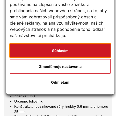
Dokonalá mikroklíma
používame na zlepšenie vášho zážitku z
prehliadania našich webových stránok, na to, aby
Pri správnom vypnutí fólie a vetraním podľa počasia vytvoríte
sme vám zobrazovali prispôsobený obsah a
vo svojom fóliovníku
ideálnu mikroklímu
pre daný typ
pestovaného ovocia a zeleniny v aktuálnom období. V
cielené reklamy, na analýzu návštevnosti našich
chladnejších dňoch zostávajú okná aj dvere zatvorené, takže
webových stránok a na pochopenie toho, odkiaľ
je vo fóliovníku väčšie teplo a vlhko. Mikroklímu zmeníte
naši návštevníci prichádzajú.
zdvihnutím okenných roletiek alebo otvorením vstupu.
Potreby na ukotvenie už máte v cene
Súhlasím
V balení nájdete kotviace kolíky aj laná, ktorými fóliovník
ukotvíte k zemi. Znížite tak riziko, že vám takzvane „uletí“. V
Zmeniť moje nastavenia
prípade potreby môžete však vďaka
ľahkej montáži aj
demontáži
fóliovník presunúť na iné miesto na pozemku.
Odmietam
Špecifikácie
Značka: G21
Určenie: fóliovník
Konštrukcia: pozinkované rúry hrúbky 0,6 mm a priemeru
25 mm