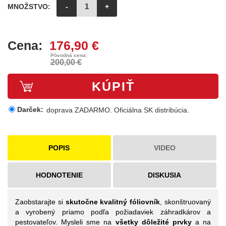
MNOŽSTVO:
-
+
Cena:
176,90 €
Pôvodná cena:
200,00 €
KÚPIŤ
Darček:
doprava ZADARMO. Oficiálna SK distribúcia.
POPIS
VIDEO
HODNOTENIE
DISKUSIA
Zaobstarajte si
skutočne kvalitný fóliovník
, skonštruovaný
a vyrobený priamo podľa požiadaviek záhradkárov a
pestovateľov. Mysleli sme na
všetky dôležité prvky
a na