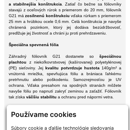
a stabilnejšia konštrukcia
. Zatiaľ čo bežne sa fóliovníky
stavajú z oceľových rúrok s priemerom do 20 mm, fóliovník
G21 má
zosilnenú konštrukciu
vďaka rúrkam s priemerom
25 mm a hrúbkou ocele 0,6 mm. Celá konštrukcia je navyše
chránená pozinkom, ktorý jej dodáva bezúdržbovosť,
predlžuje jej životnosť a chráni ju proti prehrdzaveniu.
Špeciálna spevnená fólia
Záhradný fóliovník G21 dostanete so
špeciálnou
plachtou
z niekoľkovrstvovej (kašírovanej) polyetylénovej
(PE) sieťoviny. Jej
kvalitu potvrdzuje hustota
140g/m² a
vnútorná mriežka, spevňujúca fóliu a brániaca ľahkému
pretrhnutiu alebo poškodeniu. Samozrejmosťou je UV
ochrana. Vďaka presahom na spodných stranách môžete
navyše fóliu po napnutí zakryť zeminou a zaťažiť. Fóliovník
tak získa
väčšiu stabilitu
a ochranu pred nápormi vetra.
TIP: Odporúčame fóliu nasadzovať na konštrukciu za
Používame cookies
slnečného počasia – po rozbalení ju nechajte cca 30 minút
prehriať. „Zmäkne” a manipulácia s ňou bude jednoduchšia.
Súbory cookie a ďalšie technológie sledovania