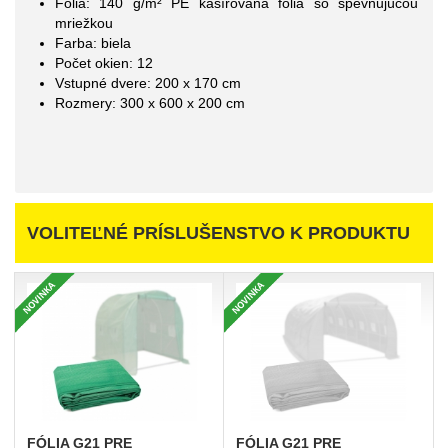
Fólia: 140 g/m² PE kašírovaná fólia so spevňujúcou
mriežkou
Farba: biela
Počet okien: 12
Vstupné dvere: 200 x 170 cm
Rozmery: 300 x 600 x 200 cm
VOLITEĽNÉ PRÍSLUŠENSTVO K PRODUKTU
FÓLIA
G21 PRE
FÓLIA
G21 PRE